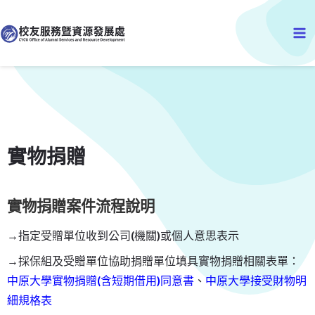
跳
Ma
至
主
Me
要
內
容
實物捐贈
實物捐贈案件流程說明
→指定受贈單位收到公司(機關)或個人意思表示
→採保組及受贈單位協助捐贈單位填具實物捐贈相關表單：
中原大學實物捐贈(含短期借用)同意書
、
中原大學接受財物明
細規格表