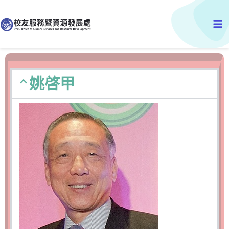
跳
Ma
至
主
Me
要
內
容
姚啓甲