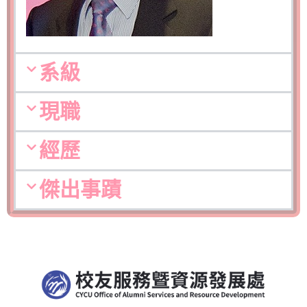
系級
現職
經歷
傑出事蹟