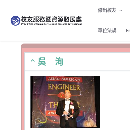
跳
至
傑出校友
主
要
單位法規
E
內
容
吳 洵