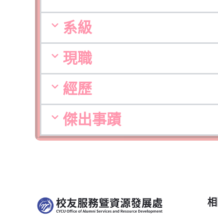
系級
現職
經歷
傑出事蹟
相