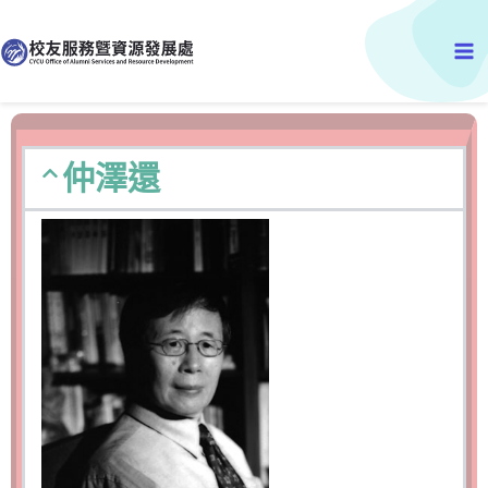
跳
Ma
至
主
Me
要
內
容
仲澤還