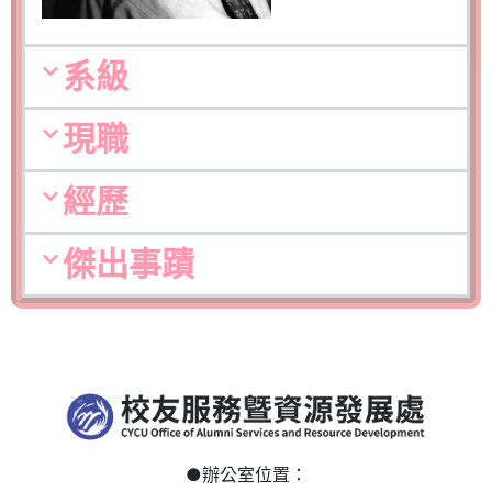
系級
現職
經歷
傑出事蹟
●
辦公室位置：