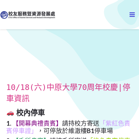
跳
Ma
至
主
Me
要
內
容
10/18(六)中原大學70周年校慶|停
車資訊
校內停車
1.
【開幕典禮貴賓】
請持校方寄送
「紫紅色貴
賓停車證
」
，可停放於維澈樓B1停車場