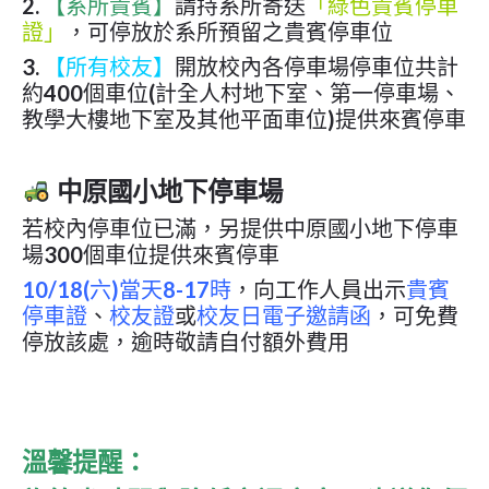
2.
【系所貴賓】
請持系所寄送
「綠色貴賓停車
證」
，可停放於系所預留之貴賓停車位
3.
【所有校友】
開放校內各停車場停車位共計
約400個車位(計全人村地下室、第一停車場、
教學大樓地下室及其他平面車位)提供來賓停車
中原國小地下停車場
若校內停車位已滿，另提供中原國小地下停車
場300個車位提供來賓停車
10/18(六)當天8-17時
，向工作人員出示
貴賓
停車證
、
校友證
或
校友日電子邀請函
，可免費
停放該處，逾時敬請自付額外費用
溫馨提醒：